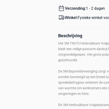
Verzending:
1 - 2 dagen
Winkel:
Fysieke winkel vo
Beschrijving
Het 3M 7907S Herbruikbare Volge
biedt een veilige pasvorm dankzi
ontgrendelgespen. Het grote polyc
gezichtsveld.
De 3M Bajonetbevestiging zorgt v
worden bevestigd op een breed sca
spreekdiafragma verbetert de co
van warmte om werknemers een co
omgevingen en hitte.
Dit 3M Herbruikbare Volgelaatsmas