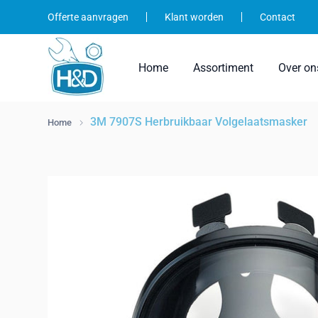
Ga
Offerte aanvragen
Klant worden
Contact
naar
inhoud
Home
Assortiment
Over on
3M 7907S Herbruikbaar Volgelaatsmasker
Home