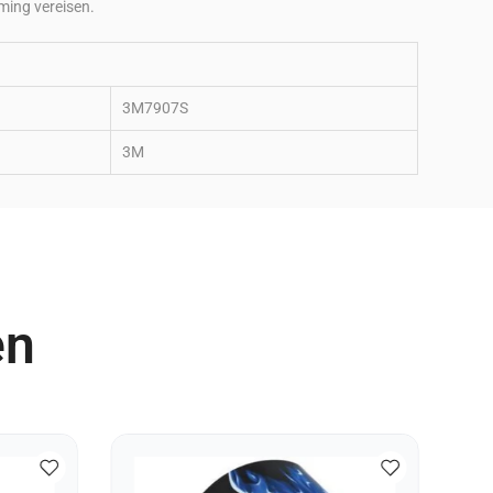
ming vereisen.
3M7907S
3M
en