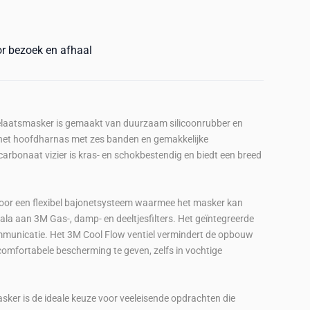
or bezoek en afhaal
laatsmasker is gemaakt van duurzaam silicoonrubber en
j het hoofdharnas met zes banden en gemakkelijke
arbonaat vizier is kras- en schokbestendig en biedt een breed
oor een flexibel bajonetsysteem waarmee het masker kan
la aan 3M Gas-, damp- en deeltjesfilters. Het geïntegreerde
mmunicatie. Het 3M Cool Flow ventiel vermindert de opbouw
mfortabele bescherming te geven, zelfs in vochtige
ker is de ideale keuze voor veeleisende opdrachten die