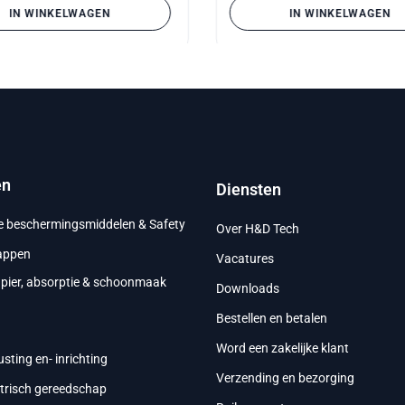
IN WINKELWAGEN
IN WINKELWAGEN
en
Diensten
ke beschermingsmiddelen & Safety
Over H&D Tech
appen
Vacatures
apier, absorptie & schoonmaak
Downloads
Bestellen en betalen
g
Word een zakelijke klant
usting en- inrichting
Verzending en bezorging
ktrisch gereedschap