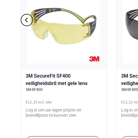
3M SecureFit SF400
3M Sec
ing
veiligheidsbril met gele lens
veilighe
3M-SF400
3M-SF40
antikra
€12,33
incl. btw
€12,32
in
Log in om uw eigen prijzen en
Log in o
bestellijsten te kunnen zien
bestellij