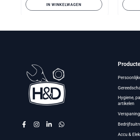
IN WINKELWAGEN
Product
Persoonlij
Gereedsch
Hygiene, p
artikelen
Verspanin
Bedrijfsuitr
Accu & Ele