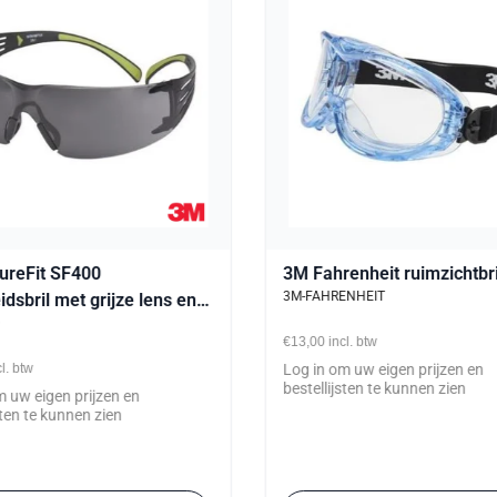
ureFit SF400
3M Fahrenheit ruimzichtbri
3M-FAHRENHEIT
idsbril met grijze lens en
0
s/antidamp coating
€13,00
incl. btw
cl. btw
Log in om uw eigen prijzen en
bestellijsten te kunnen zien
m uw eigen prijzen en
sten te kunnen zien