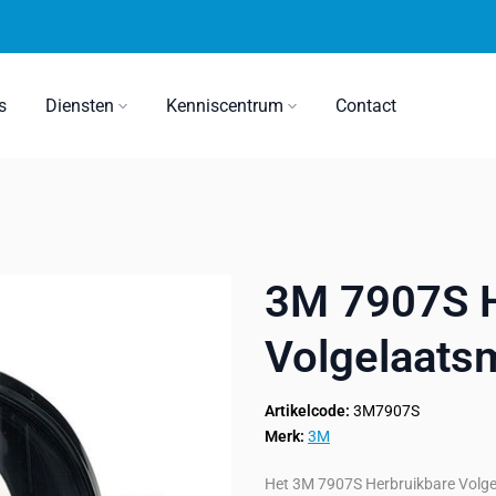
s
Diensten
Kenniscentrum
Contact
3M 7907S H
Volgelaats
Artikelcode:
3M7907S
Merk:
3M
Het 3M 7907S Herbruikbare Volge