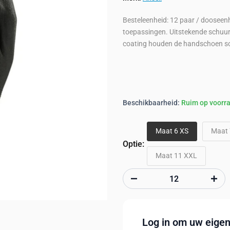
Besteleenheid: 12 paar / dooseen
toepassingen. Uitstekende schuur
coating houden de handschoen so
Beschikbaarheid:
Ruim op voorr
Maat 6 XS
Maat 
Optie:
Maat 11 XXL
Log in om uw eigen 