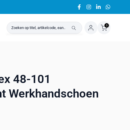
0
lex 48-101
ht Werkhandschoen