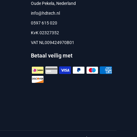
Oude Pekela, Nederland
info@hdtech.nl
0597 615 020
KvK 02327352
VAT NL009424970B01
Betaal veilig met