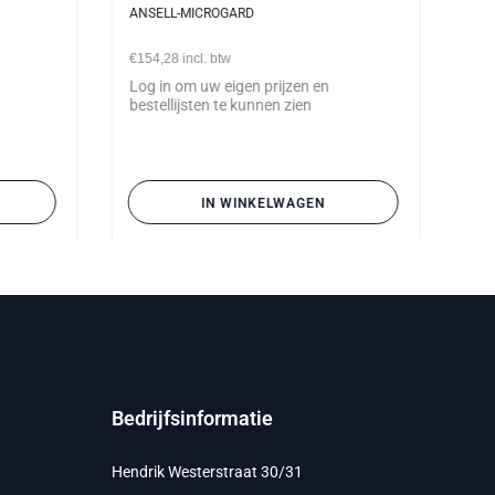
ANSELL-MICROGARD
€154,28
incl. btw
Log in om uw eigen prijzen en
bestellijsten te kunnen zien
IN WINKELWAGEN
Bedrijfsinformatie
Hendrik Westerstraat 30/31