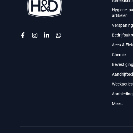
Gereedsch
Hygiene, p
artikelen
Verspanin
Bedrijfsuitr
Accu & Ele
Chemie
Bevestigin
Aandrijftec
Weekacties
Aanbieding
Meer..