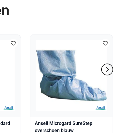
en
ndard
Ansell Microgard SureStep
overschoen blauw