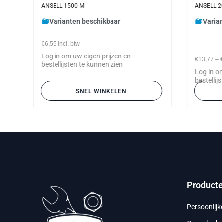
ANSELL-1500-M
ANSELL-2
Varianten beschikbaar
Varia
€6,55
incl. btw
Log in om uw eigen prijzen en
€13,77
–
bestellijsten te kunnen zien
Log in o
bestellij
SNEL WINKELEN
Product
Persoonlij