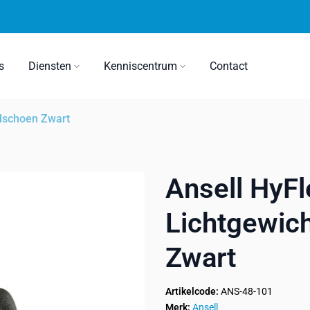
s
Diensten
Kenniscentrum
Contact
dschoen Zwart
Ansell HyF
Lichtgewic
Zwart
Artikelcode:
ANS-48-101
Merk:
Ansell