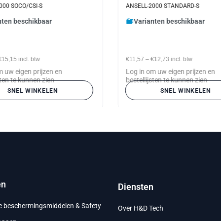
000 SOCO/CSI-S
ANSELL-2000 STANDARD-S
nten beschikbaar
Varianten beschikbaar
€15,15
incl. btw
€11,57
–
€12,73
incl. btw
m uw eigen prijzen en
Log in om uw eigen prijzen en
sten te kunnen zien
bestellijsten te kunnen zien
SNEL WINKELEN
SNEL WINKELEN
en
Diensten
ke beschermingsmiddelen & Safety
Over H&D Tech