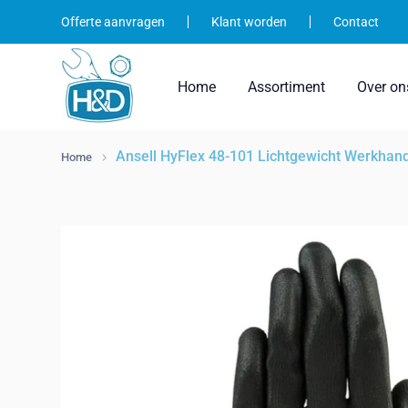
Ga
Offerte aanvragen
Klant worden
Contact
naar
inhoud
Home
Assortiment
Over on
Ansell HyFlex 48-101 Lichtgewicht Werkhan
Home