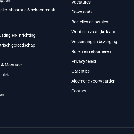
appen
Vacatures
apier, absorptie & schoonmaak
Downloads
Bestellen en betalen
g
Word een zakelijke klant
usting en- inrichting
Verzending en bezorging
ktrisch gereedschap
Ruilen en retourneren
Privacybeleid
g & Montage
Garanties
hniek
Algemene voorwaarden
Contact
en