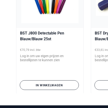
BST J800 Detectable Pen
BST Dr
Blauw/Blauw 25st
Blauw/
€70,79
incl. btw
€33,81
in
Log in om uw eigen prijzen en
Log in o
bestellijsten te kunnen zien
bestellij
IN WINKELWAGEN