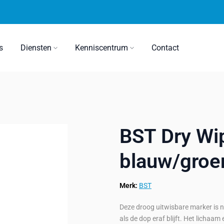
s
Diensten
Kenniscentrum
Contact
BST Dry Wi
blauw/groe
Merk:
BST
Deze droog uitwisbare marker is nie
als de dop eraf blijft. Het lichaa