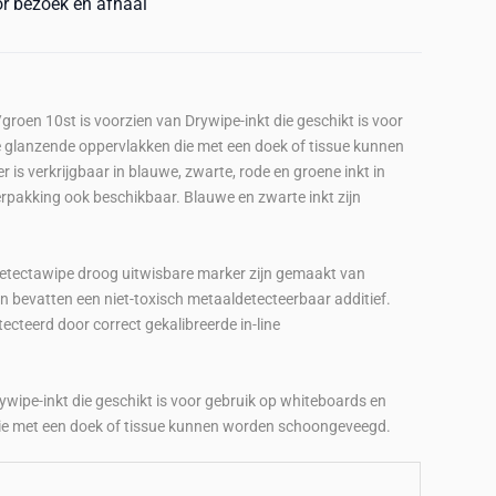
or bezoek en afhaal
roen 10st is voorzien van Drywipe-inkt die geschikt is voor
 glanzende oppervlakken die met een doek of tissue kunnen
s verkrijgbaar in blauwe, zwarte, rode en groene inkt in
verpakking ook beschikbaar. Blauwe en zwarte inkt zijn
etectawipe droog uitwisbare marker zijn gemaakt van
n bevatten een niet-toxisch metaaldetecteerbaar additief.
cteerd door correct gekalibreerde in-line
ywipe-inkt die geschikt is voor gebruik op whiteboards en
ie met een doek of tissue kunnen worden schoongeveegd.