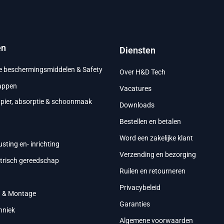
en
Diensten
ke beschermingsmiddelen & Safety
Over H&D Tech
appen
Vacatures
apier, absorptie & schoonmaak
Downloads
Bestellen en betalen
g
Word een zakelijke klant
usting en- inrichting
Verzending en bezorging
ktrisch gereedschap
Ruilen en retourneren
Privacybeleid
g & Montage
Garanties
hniek
Algemene voorwaarden