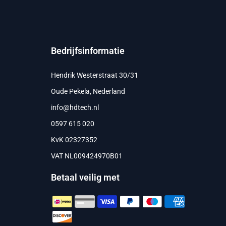
Bedrijfsinformatie
Hendrik Westerstraat 30/31
Oude Pekela, Nederland
info@hdtech.nl
0597 615 020
KvK 02327352
VAT NL009424970B01
Betaal veilig met