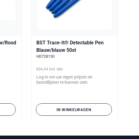
uw/Rood
BST Trace-It® Detectable Pen
Blauw/blauw 50st
HD728150
€94,44
incl. btw
Log in om uw eigen prijzen en
bestellijsten te kunnen zien
IN WINKELWAGEN