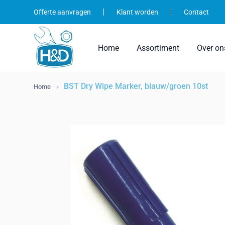
Ga
Offerte aanvragen
Klant worden
Contact
naar
inhoud
Home
Assortiment
Over on
BST Dry Wipe Marker, blauw/groen 10st
Home