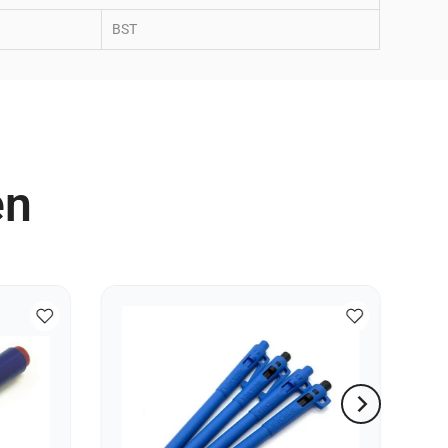
BST
en