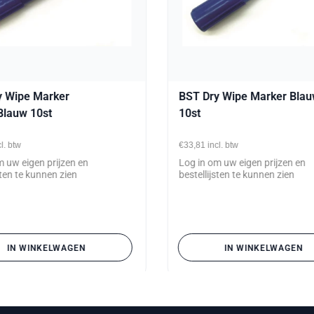
y Wipe Marker
BST Dry Wipe Marker Bla
Blauw 10st
10st
cl. btw
€33,81
incl. btw
m uw eigen prijzen en
Log in om uw eigen prijzen en
sten te kunnen zien
bestellijsten te kunnen zien
IN WINKELWAGEN
IN WINKELWAGEN