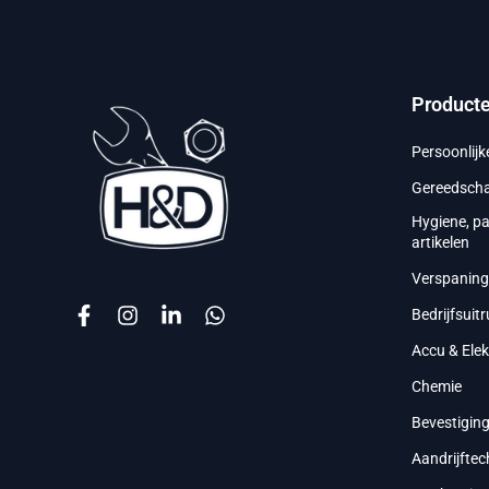
Product
Persoonlij
Gereedsch
Hygiene, p
artikelen
Verspanin
Bedrijfsuitr
Accu & Ele
Chemie
Bevestigin
Aandrijftec