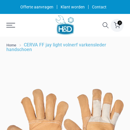
Ga
Offerte aanvragen
Klant worden
Contact
naar
inhoud
0
CERVA FF jay light volnerf varkensleder
Home
handschoen