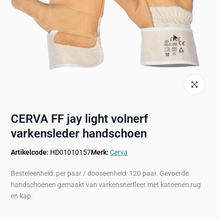
Klik om te ve
CERVA FF jay light volnerf
varkensleder handschoen
Artikelcode:
HD01010157
Merk:
Cerva
Besteleenheid: per paar / dooseenheid: 120 paar. Gevoerde
handschoenen gemaakt van varkensnerfleer met katoenen rug
en kap.