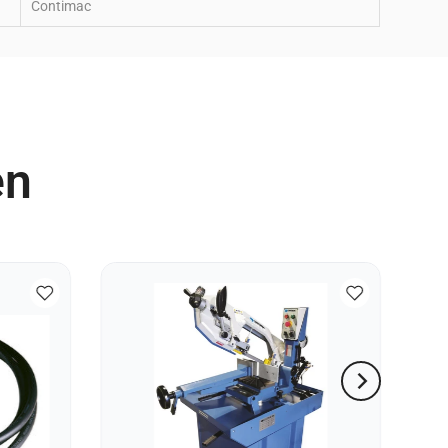
Contimac
en