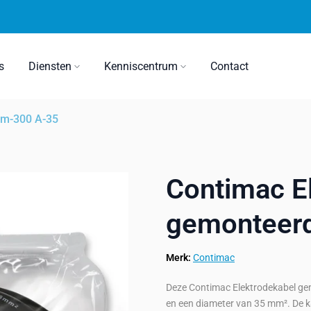
s
Diensten
Kenniscentrum
Contact
4m-300 A-35
Contimac E
gemonteerd
Merk:
Contimac
Deze Contimac Elektrodekabel gemo
en een diameter van 35 mm². De ka