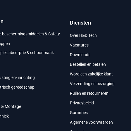
en
Diensten
ke beschermingsmiddelen & Safety
Over H&D Tech
appen
Vacatures
apier, absorptie & schoonmaak
Downloads
Bestellen en betalen
g
Word een zakelijke klant
usting en- inrichting
Verzending en bezorging
ktrisch gereedschap
Ruilen en retourneren
Privacybeleid
g & Montage
Garanties
hniek
Algemene voorwaarden