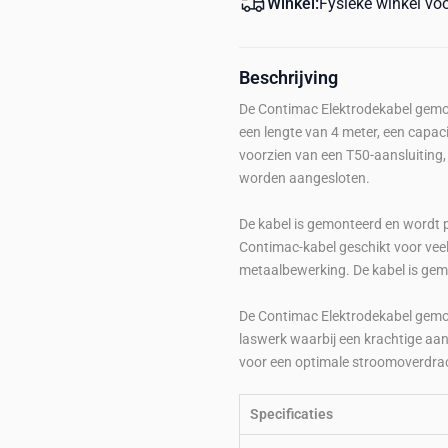
Winkel:
Fysieke winkel vo
Beschrijving
De Contimac Elektrodekabel gemon
een lengte van 4 meter, een capac
voorzien van een T50-aansluiting
worden aangesloten.
De kabel is gemonteerd en wordt p
Contimac-kabel geschikt voor veele
metaalbewerking. De kabel is gem
De Contimac Elektrodekabel gemon
laswerk waarbij een krachtige aansl
voor een optimale stroomoverdrach
Specificaties