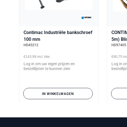
Contimac Industriële bankschroef
CONTIM
100 mm
5m) Bli
HD45212
HD97405
€143,99
incl. btw
€90,75
in
Log in om uw eigen prijzen en
Log in o
bestellijsten te kunnen zien
bestellij
IN WINKELWAGEN