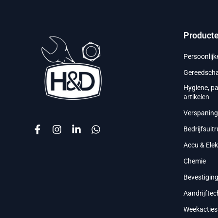
Product
Persoonlij
Gereedsch
Hygiene, p
artikelen
Verspanin
Bedrijfsuitr
Accu & Ele
Chemie
Bevestigin
Aandrijftec
Weekacties