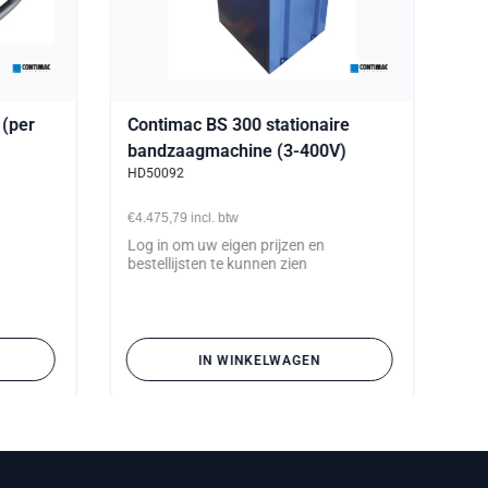
(per
Contimac BS 300 stationaire
bandzaagmachine (3-400V)
HD50092
€4.475,79
incl. btw
Log in om uw eigen prijzen en
bestellijsten te kunnen zien
IN WINKELWAGEN