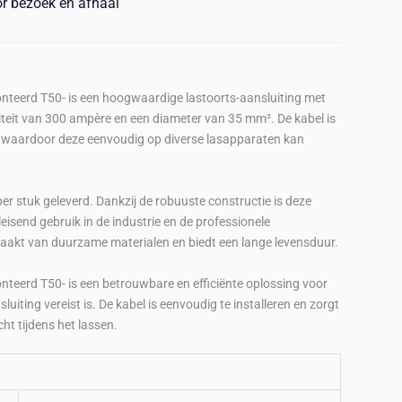
or bezoek en afhaal
teerd T50- is een hoogwaardige lastoorts-aansluiting met
iteit van 300 ampère en een diameter van 35 mm². De kabel is
, waardoor deze eenvoudig op diverse lasapparaten kan
er stuk geleverd. Dankzij de robuuste constructie is deze
isend gebruik in de industrie en de professionele
aakt van duurzame materialen en biedt een lange levensduur.
teerd T50- is een betrouwbare en efficiënte oplossing voor
uiting vereist is. De kabel is eenvoudig te installeren en zorgt
t tijdens het lassen.