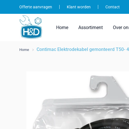
Ga
Offerte aanvragen
Klant worden
Contact
naar
inhoud
Home
Assortiment
Over on
Contimac Elektrodekabel gemonteerd T50- 
Home