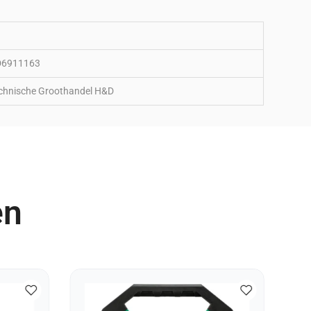
6911163
chnische Groothandel H&D
en