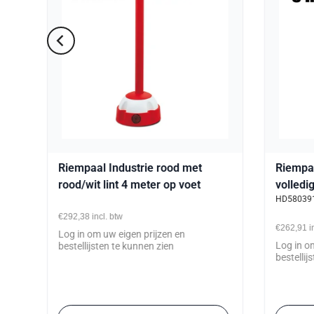
aal
Riempaal Industrie rood met
Riempaa
rood/wit lint 4 meter op voet
volledi
HD58039
€292,38
incl. btw
€262,91
i
Log in om uw eigen prijzen en
Log in o
bestellijsten te kunnen zien
bestellij