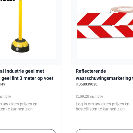
l Industrie geel met
Reflecterende
g geel lint 3 meter op voet
waarschuwingsmarkering 
149
HD58039030
50mm x 25mtr rood/wit
zelfklevend
ncl. btw
€169,28
incl. btw
m uw eigen prijzen en
Log in om uw eigen prijzen en
sten te kunnen zien
bestellijsten te kunnen zien