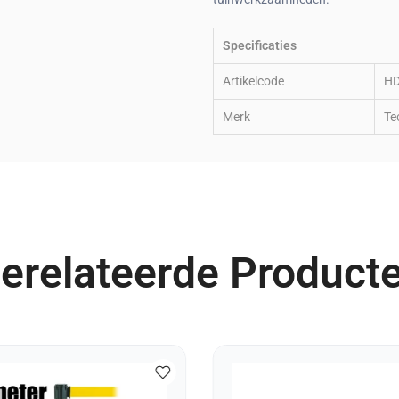
Specificaties
Artikelcode
HD
Merk
Te
erelateerde Product