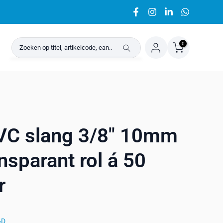
0
PVC slang 3/8" 10mm
sparant rol á 50
r
&D