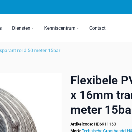
s
Diensten
Kenniscentrum
Contact
parant rol á 50 meter 15bar
Flexibele 
x 16mm tran
meter 15ba
Artikelcode:
HD6911163
Merk:
Technische Groothandel H