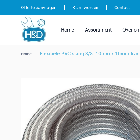
Ga
Offerte aanvragen
Klant worden
Contact
naar
inhoud
Home
Assortiment
Over on
Flexibele PVC slang 3/8" 10mm x 16mm trans
Home