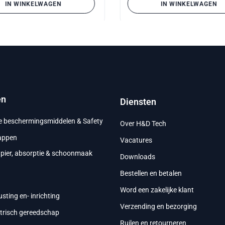
IN WINKELWAGEN
IN WINKELWAGEN
en
Diensten
ke beschermingsmiddelen & Safety
Over H&D Tech
appen
Vacatures
apier, absorptie & schoonmaak
Downloads
Bestellen en betalen
g
Word een zakelijke klant
usting en- inrichting
Verzending en bezorging
ktrisch gereedschap
Ruilen en retourneren