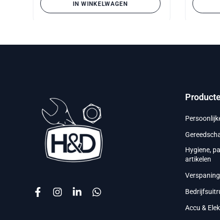
IN WINKELWAGEN
Product
Persoonlij
Gereedsch
Hygiene, p
artikelen
Verspanin
Bedrijfsuitr
Accu & Ele