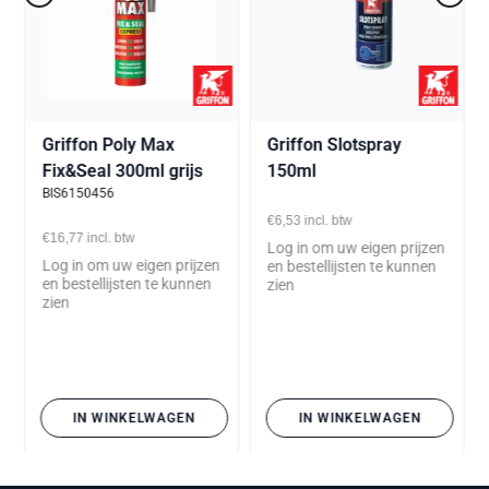
Griffon Poly Max
Griffon Slotspray
Fix&Seal 300ml grijs
150ml
BIS6150456
€6,53
incl. btw
€16,77
incl. btw
Log in om uw eigen prijzen
Log in om uw eigen prijzen
en bestellijsten te kunnen
en bestellijsten te kunnen
zien
zien
IN WINKELWAGEN
IN WINKELWAGEN