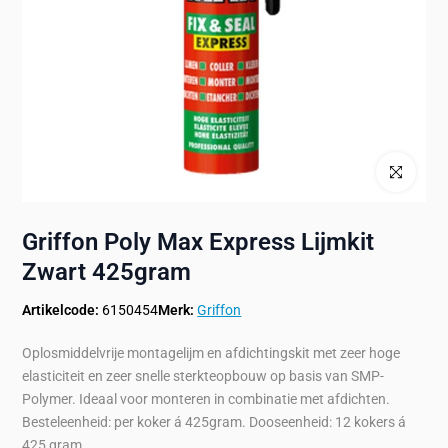
Klik om te ve
Griffon Poly Max Express Lijmkit
Zwart 425gram
Artikelcode:
6150454
Merk:
Griffon
Oplosmiddelvrije montagelijm en afdichtingskit met zeer hoge
elasticiteit en zeer snelle sterkteopbouw op basis van SMP-
Polymer. Ideaal voor monteren in combinatie met afdichten.
Besteleenheid: per koker á 425gram. Dooseenheid: 12 kokers á
425 gram.