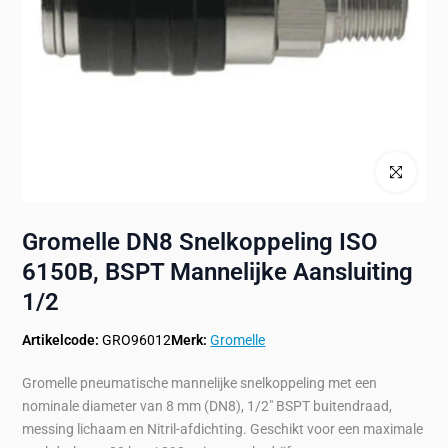
Klik om te ve
Gromelle DN8 Snelkoppeling ISO
6150B, BSPT Mannelijke Aansluiting
1/2
Artikelcode:
GRO96012
Merk:
Gromelle
Gromelle pneumatische mannelijke snelkoppeling met een
nominale diameter van 8 mm (DN8), 1/2" BSPT buitendraad,
messing lichaam en Nitril-afdichting. Geschikt voor een maximale