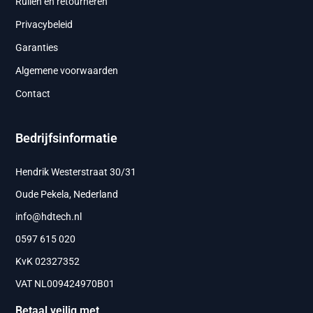
Ruilen en retourneren
Privacybeleid
Garanties
Algemene voorwaarden
Contact
Bedrijfsinformatie
Hendrik Westerstraat 30/31
Oude Pekela, Nederland
info@hdtech.nl
0597 615 020
KvK 02327352
VAT NL009424970B01
Betaal veilig met