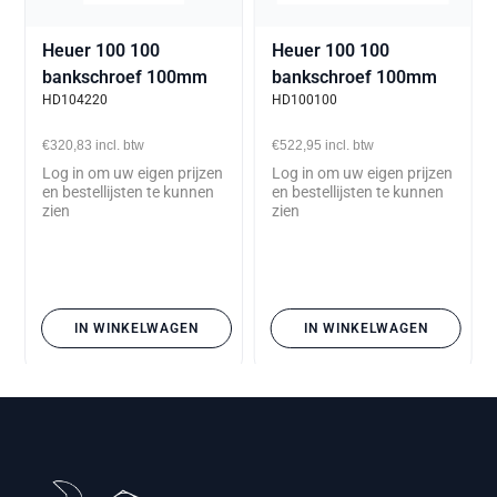
Heuer 100 100
Heuer 100 100
bankschroef 100mm
bankschroef 100mm
HD104220
HD100100
€320,83
incl. btw
€522,95
incl. btw
Log in om uw eigen prijzen
Log in om uw eigen prijzen
en bestellijsten te kunnen
en bestellijsten te kunnen
zien
zien
IN WINKELWAGEN
IN WINKELWAGEN