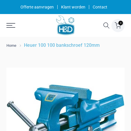
Ga
Offerte aanvragen
Klant worden
Contact
naar
inhoud
0
Heuer 100 100 bankschroef 120mm
Home