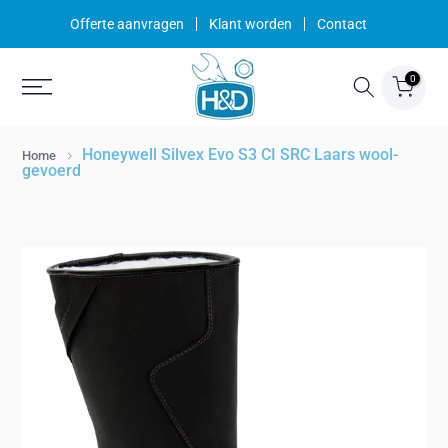
Ga
Offerte aanvragen
Klant worden
Contact
naar
inhoud
0
Honeywell Silvex Evo S3 CI SRC Laars wool-
Home
gevoerd