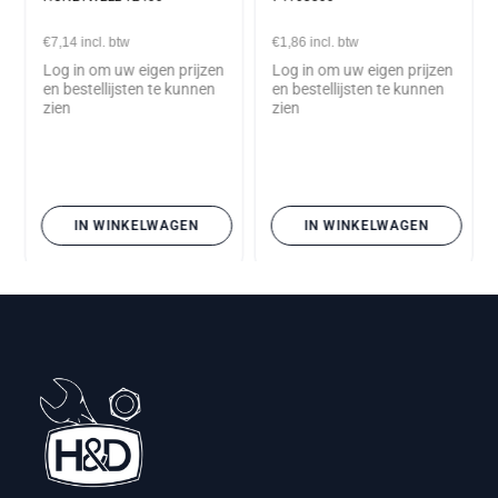
€7,14
incl. btw
€1,86
incl. btw
Log in om uw eigen prijzen
Log in om uw eigen prijzen
en bestellijsten te kunnen
en bestellijsten te kunnen
zien
zien
IN WINKELWAGEN
IN WINKELWAGEN