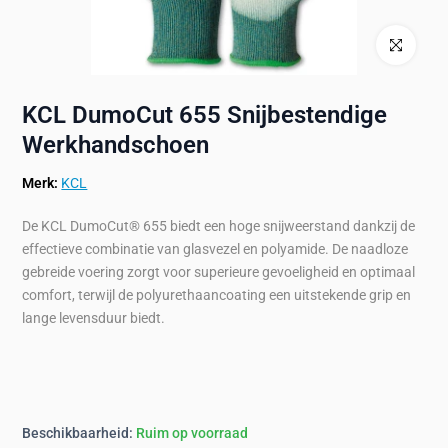
Klik om te ve
KCL DumoCut 655 Snijbestendige
Werkhandschoen
Merk:
KCL
De KCL DumoCut® 655 biedt een hoge snijweerstand dankzij de
effectieve combinatie van glasvezel en polyamide. De naadloze
gebreide voering zorgt voor superieure gevoeligheid en optimaal
comfort, terwijl de polyurethaancoating een uitstekende grip en
lange levensduur biedt.
Beschikbaarheid:
Ruim op voorraad