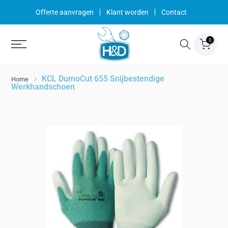
Ga
Offerte aanvragen
Klant worden
Contact
naar
inhoud
0
KCL DumoCut 655 Snijbestendige
Home
Werkhandschoen