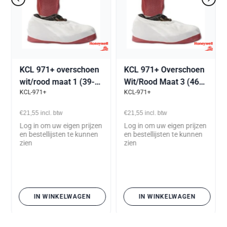
KCL 971+ overschoen
KCL 971+ Overschoen
wit/rood maat 1 (39-
Wit/Rood Maat 3 (46-
KCL-971+
KCL-971+
42)
48)
€21,55
incl. btw
€21,55
incl. btw
Log in om uw eigen prijzen
Log in om uw eigen prijzen
en bestellijsten te kunnen
en bestellijsten te kunnen
zien
zien
IN WINKELWAGEN
IN WINKELWAGEN