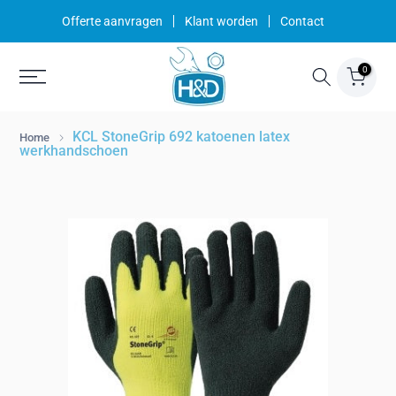
Ga
Offerte aanvragen
Klant worden
Contact
naar
inhoud
0
KCL StoneGrip 692 katoenen latex
Home
werkhandschoen