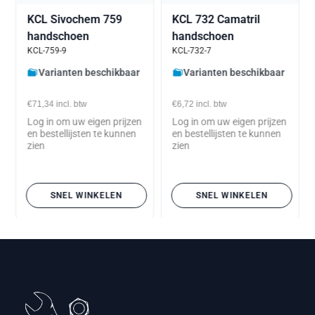
KCL Sivochem 759
KCL 732 Camatril
handschoen
handschoen
KCL-759-9
KCL-732-7
Varianten beschikbaar
Varianten beschikbaar
€71,34
incl. btw
€6,72
incl. btw
Log in om uw eigen prijzen
Log in om uw eigen prijzen
en bestellijsten te kunnen
en bestellijsten te kunnen
zien
zien
SNEL WINKELEN
SNEL WINKELEN