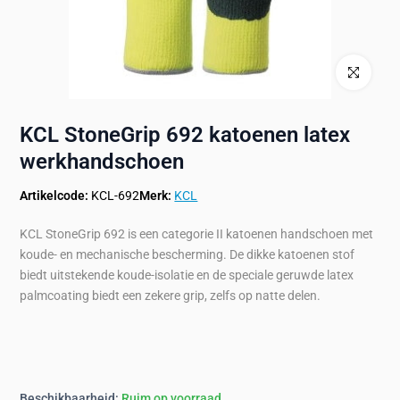
Klik om te ve
KCL StoneGrip 692 katoenen latex
werkhandschoen
Artikelcode:
KCL-692
Merk:
KCL
KCL StoneGrip 692 is een categorie II katoenen handschoen met
koude- en mechanische bescherming. De dikke katoenen stof
biedt uitstekende koude-isolatie en de speciale geruwde latex
palmcoating biedt een zekere grip, zelfs op natte delen.
Beschikbaarheid:
Ruim op voorraad