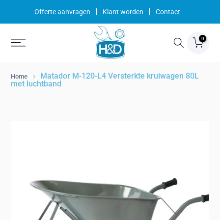
Ga
Offerte aanvragen
Klant worden
Contact
naar
inhoud
0
Matador M-120-L4 Versterkte kruiwagen 80L
Home
met luchtband