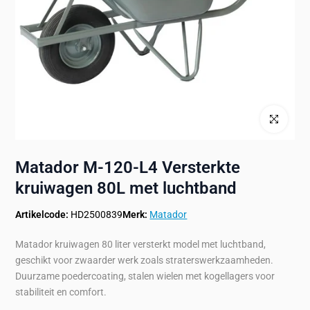
Klik om te ve
Matador M-120-L4 Versterkte
kruiwagen 80L met luchtband
Artikelcode:
HD2500839
Merk:
Matador
Matador kruiwagen 80 liter versterkt model met luchtband,
geschikt voor zwaarder werk zoals straterswerkzaamheden.
Duurzame poedercoating, stalen wielen met kogellagers voor
stabiliteit en comfort.