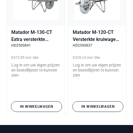
Matador M-130-CT
Matador M-120-CT
Extra versterkte
Versterkte kruiwagen
HD2500841
HD2500837
kruiwagen 80L met
80L met lekvrije band
stalen lekvrije band
€372,95
incl. btw
€329,14
incl. btw
Log in om uw eigen prijzen
Log in om uw eigen prijzen
en bestellijsten te kunnen
en bestellijsten te kunnen
zien
zien
IN WINKELWAGEN
IN WINKELWAGEN