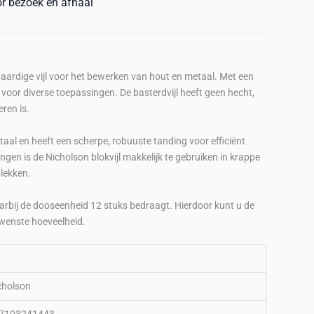
or bezoek en afhaal
waardige vijl voor het bewerken van hout en metaal. Met een
al voor diverse toepassingen. De basterdvijl heeft geen hecht,
ren is.
aal en heeft een scherpe, robuuste tanding voor efficiënt
ngen is de Nicholson blokvijl makkelijk te gebruiken in krappe
plekken.
waarbij de dooseenheid 12 stuks bedraagt. Hierdoor kunt u de
ewenste hoeveelheid.
cholson