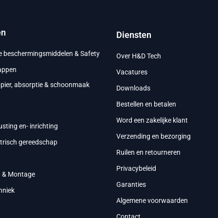
en
Diensten
ke beschermingsmiddelen & Safety
Over H&D Tech
appen
Vacatures
apier, absorptie & schoonmaak
Downloads
Bestellen en betalen
g
Word een zakelijke klant
usting en- inrichting
Verzending en bezorging
ktrisch gereedschap
Ruilen en retourneren
Privacybeleid
g & Montage
Garanties
hniek
Algemene voorwaarden
Contact