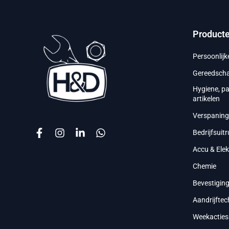
Product
Persoonlij
Gereedsch
Hygiene, p
artikelen
Verspanin
Bedrijfsuitr
Accu & Ele
Chemie
Bevestigin
Aandrijftec
Weekacties