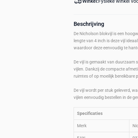
Winkel:
Fysieke winkel vo
Beschrijving
De Nicholson blokvijl is een hoog
lengte van 4 inch is deze vijl idea
waardoor deze eenvoudig te hante
De vijl is gemaakt van duurzaam st
vijlen. Dankzij de compacte afmeti
ruimtes of op moeilijk bereikbare 
De vijl wordt per stuk geleverd, 
vijlen eenvoudig bestellen in de g
Specificaties
Merk
Ni