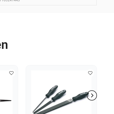
7103241443
en