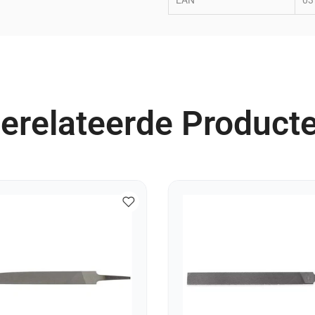
EAN
03
erelateerde Product