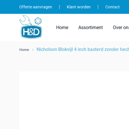
Ga
Offerte aanvragen
Klant worden
Contact
naar
inhoud
Home
Assortiment
Over on
Nicholson Blokvijl 4 inch basterd zonder hec
Home