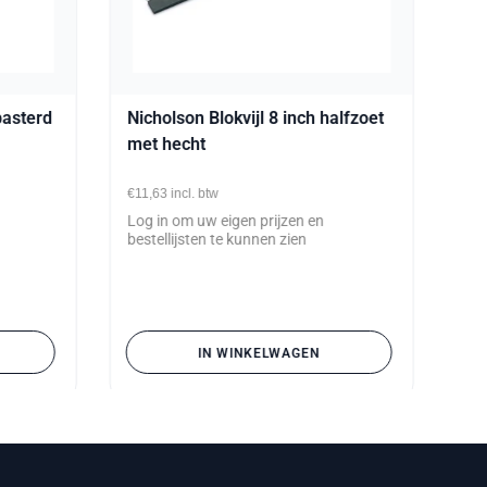
basterd
Nicholson Blokvijl 8 inch halfzoet
met hecht
€11,63
incl. btw
Log in om uw eigen prijzen en
bestellijsten te kunnen zien
IN WINKELWAGEN