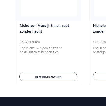
d
Nicholson Mesvijl 8 inch zoet
Nichols
zonder hecht
zonder 
€25,69
incl. btw
€27,23
in
Log in om uw eigen prijzen en
Log in o
bestellijsten te kunnen zien
bestellij
IN WINKELWAGEN