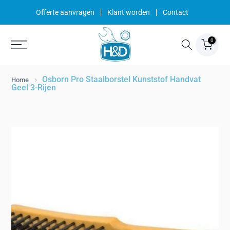
Ga
Offerte aanvragen
Klant worden
Contact
naar
inhoud
0
Osborn Pro Staalborstel Kunststof Handvat
Home
Geel 3-Rijen