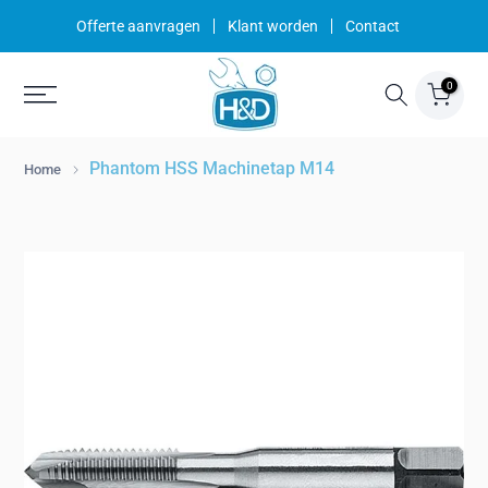
Ga
Offerte aanvragen
Klant worden
Contact
naar
inhoud
0
Phantom HSS Machinetap M14
Home