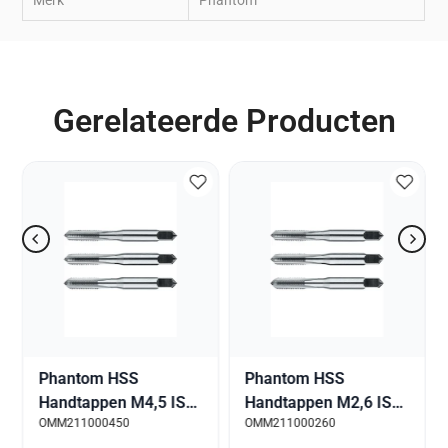
Merk
Phantom
Gerelateerde Producten
Phantom HSS
Phantom HSS
Handtappen M4,5 ISO
Handtappen M2,6 ISO
OMM211000450
OMM211000260
529 Metrisch set á 3
529 Metrisch set á 3