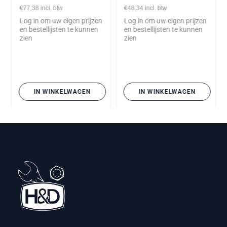
stuks
stuks
€77,38
incl. btw
€48,34
incl. btw
Log in om uw eigen prijzen
Log in om uw eigen prijzen
en bestellijsten te kunnen
en bestellijsten te kunnen
zien
zien
IN WINKELWAGEN
IN WINKELWAGEN