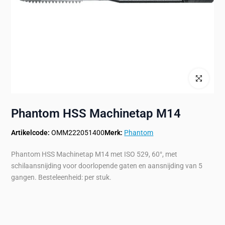
Klik om te ve
Phantom HSS Machinetap M14
Artikelcode:
OMM222051400
Merk:
Phantom
Phantom HSS Machinetap M14 met ISO 529, 60°, met
schilaansnijding voor doorlopende gaten en aansnijding van 5
gangen. Besteleenheid: per stuk.