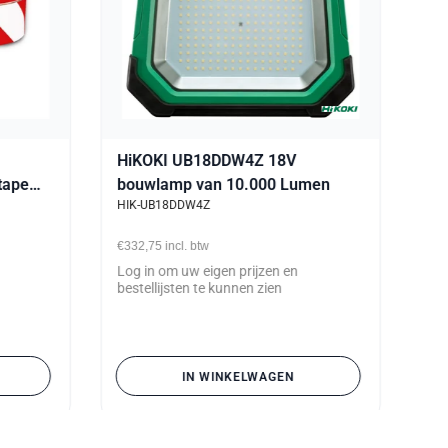
HiKOKI UB18DDW4Z 18V
tape
bouwlamp van 10.000 Lumen
HIK-UB18DDW4Z
€332,75
incl. btw
Log in om uw eigen prijzen en
bestellijsten te kunnen zien
IN WINKELWAGEN