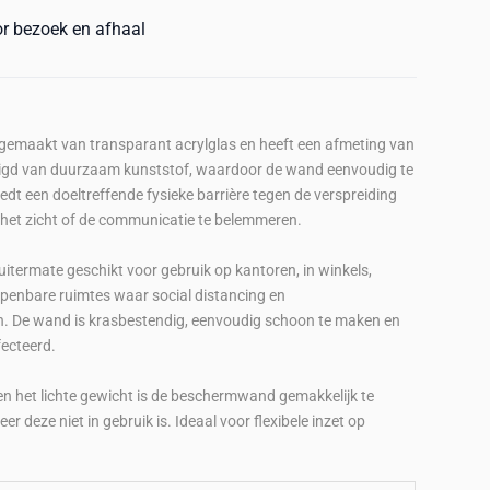
or bezoek en afhaal
maakt van transparant acrylglas en heeft een afmeting van
digd van duurzaam kunststof, waardoor de wand eenvoudig te
t een doeltreffende fysieke barrière tegen de verspreiding
 het zicht of de communicatie te belemmeren.
ermate geschikt voor gebruik op kantoren, in winkels,
openbare ruimtes waar social distancing en
jn. De wand is krasbestendig, eenvoudig schoon te maken en
fecteerd.
n het lichte gewicht is de beschermwand gemakkelijk te
 deze niet in gebruik is. Ideaal voor flexibele inzet op