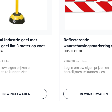
l Industrie geel met
Reflecterende
g geel lint 3 meter op voet
waarschuwingsmarkering 
149
HD58039030
50mm x 25mtr rood/wit
zelfklevend
ncl. btw
€169,28
incl. btw
m uw eigen prijzen en
Log in om uw eigen prijzen en
sten te kunnen zien
bestellijsten te kunnen zien
IN WINKELWAGEN
IN WINKELWAGEN