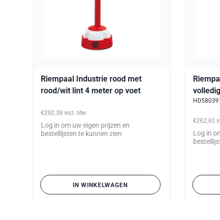
aal
Riempaal Industrie rood met
Riempaa
rood/wit lint 4 meter op voet
volledi
HD58039
€292,38
incl. btw
€262,91
i
Log in om uw eigen prijzen en
Log in o
bestellijsten te kunnen zien
bestellij
IN WINKELWAGEN