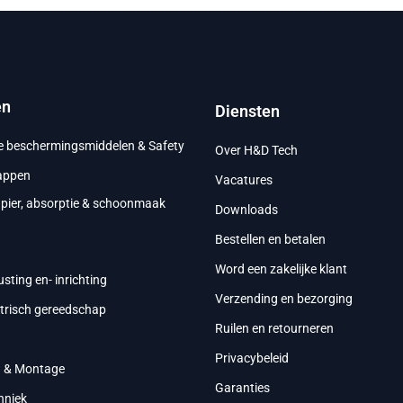
en
Diensten
ke beschermingsmiddelen & Safety
Over H&D Tech
appen
Vacatures
apier, absorptie & schoonmaak
Downloads
Bestellen en betalen
g
Word een zakelijke klant
usting en- inrichting
Verzending en bezorging
ktrisch gereedschap
Ruilen en retourneren
Privacybeleid
g & Montage
Garanties
hniek