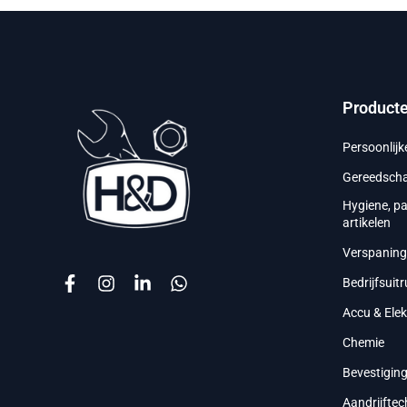
Product
Persoonlij
Gereedsch
Hygiene, p
artikelen
Verspanin
Bedrijfsuitr
Accu & Ele
Chemie
Bevestigin
Aandrijftec