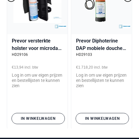
Prevor versterkte
Prevor Diphoterine
holster voor microdap
DAP mobiele douche
HD29106
HD29103
100ml
chemische spatten 5
brandwondenspray
liter
€13,94
incl. btw
€1.718,20
incl. btw
Log in om uw eigen prijzen
Log in om uw eigen prijzen
en bestellijsten te kunnen
en bestellijsten te kunnen
zien
zien
IN WINKELWAGEN
IN WINKELWAGEN