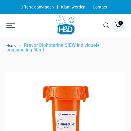
Ga
Offerte aanvragen
Klant worden
Contact
naar
inhoud
0
Prevor Diphoterine SIEW individuele
Home
oogspoeling 50ml