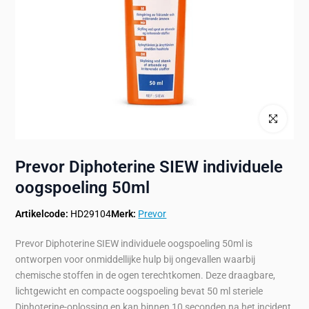
Klik om te ve
Prevor Diphoterine SIEW individuele
oogspoeling 50ml
Artikelcode:
HD29104
Merk:
Prevor
Prevor Diphoterine SIEW individuele oogspoeling 50ml is
ontworpen voor onmiddellijke hulp bij ongevallen waarbij
chemische stoffen in de ogen terechtkomen. Deze draagbare,
lichtgewicht en compacte oogspoeling bevat 50 ml steriele
Diphoterine-oplossing en kan binnen 10 seconden na het incident