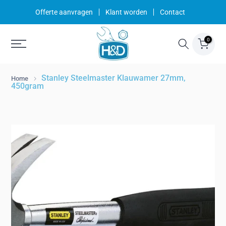
Ga
Offerte aanvragen
Klant worden
Contact
naar
inhoud
0
Stanley Steelmaster Klauwamer 27mm,
Home
450gram