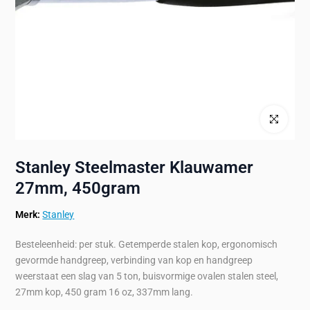
Klik om te ve
Stanley Steelmaster Klauwamer
27mm, 450gram
Merk:
Stanley
Besteleenheid: per stuk. Getemperde stalen kop, ergonomisch
gevormde handgreep, verbinding van kop en handgreep
weerstaat een slag van 5 ton, buisvormige ovalen stalen steel,
27mm kop, 450 gram 16 oz, 337mm lang.