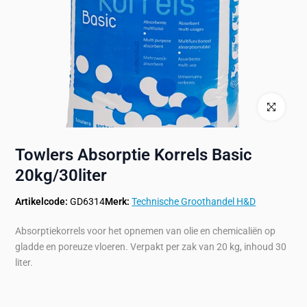
Klik om te ve
Towlers Absorptie Korrels Basic
20kg/30liter
Artikelcode:
GD6314
Merk:
Technische Groothandel H&D
Absorptiekorrels voor het opnemen van olie en chemicaliën op
gladde en poreuze vloeren. Verpakt per zak van 20 kg, inhoud 30
liter.