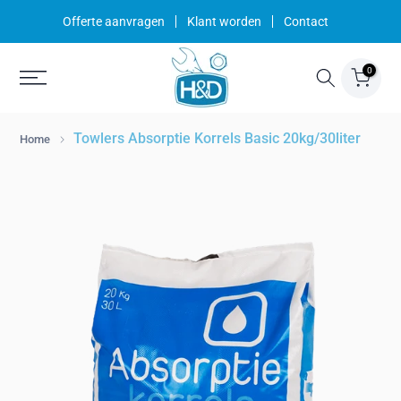
Ga
Offerte aanvragen
Klant worden
Contact
naar
inhoud
0
Towlers Absorptie Korrels Basic 20kg/30liter
Home