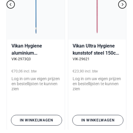
Vikan Hygiene
Vikan Ultra Hygiene
aluminium
kunststof steel 150cm
VIK-2973Q3
VIK-29621
telescoopsteel 160-
roze
278cm met
€70,06
incl. btw
€23,90
incl. btw
waterdoorvoer blauw
Log in om uw eigen prijzen
Log in om uw eigen prijzen
en bestellijsten te kunnen
en bestellijsten te kunnen
zien
zien
IN WINKELWAGEN
IN WINKELWAGEN