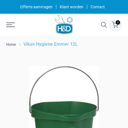
Ga
Offerte aanvragen
Klant worden
Contact
naar
inhoud
0
Vikan Hygiene Emmer 12L
Home