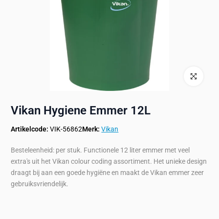
Klik om te ve
Vikan Hygiene Emmer 12L
Artikelcode:
VIK-56862
Merk:
Vikan
Besteleenheid: per stuk. Functionele 12 liter emmer met veel
extra's uit het Vikan colour coding assortiment. Het unieke design
draagt bij aan een goede hygiëne en maakt de Vikan emmer zeer
gebruiksvriendelijk.