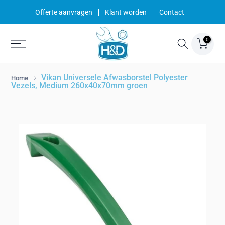
Ga
Offerte aanvragen
Klant worden
Contact
naar
inhoud
0
Vikan Universele Afwasborstel Polyester
Home
Vezels, Medium 260x40x70mm groen