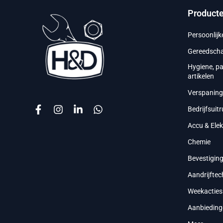
Product
Persoonlij
Gereedsch
Hygiene, p
artikelen
Verspanin
Bedrijfsuitr
Accu & Ele
Chemie
Bevestigin
Aandrijftec
Weekacties
Aanbieding