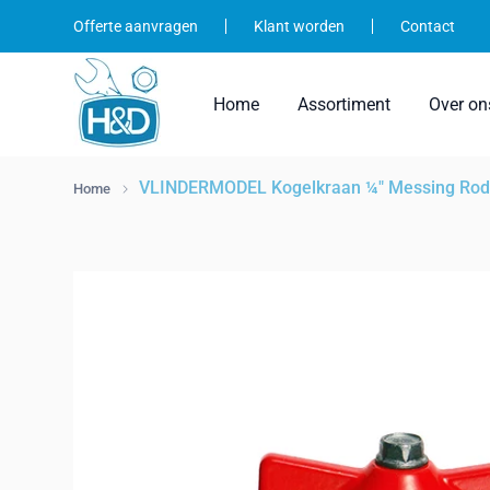
Ga
Offerte aanvragen
Klant worden
Contact
naar
inhoud
Home
Assortiment
Over on
VLINDERMODEL Kogelkraan ¼" Messing Rod
Home