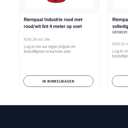
aal
Riempaal Industrie rood met
Riempaa
rood/wit lint 4 meter op voet
volledi
HD58039
€292,38
incl. btw
€262,91
i
Log in om uw eigen prijzen en
Log in o
bestellijsten te kunnen zien
bestellij
IN WINKELWAGEN