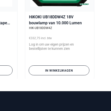
HiKOKI UB18DDW4Z 18V
tape
bouwlamp van 10.000 Lumen
HIK-UB18DDW4Z
€332,75
incl. btw
Log in om uw eigen prijzen en
bestellijsten te kunnen zien
IN WINKELWAGEN