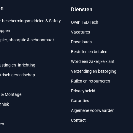
en
Diensten
ke beschermingsmiddelen & Safety
Over H&D Tech
appen
Vacatures
apier, absorptie & schoonmaak
Downloads
Bestellen en betalen
g
Word een zakelijke klant
usting en- inrichting
Verzending en bezorging
ktrisch gereedschap
Ruilen en retourneren
Privacybeleid
g & Montage
Garanties
hniek
Algemene voorwaarden
Contact
en