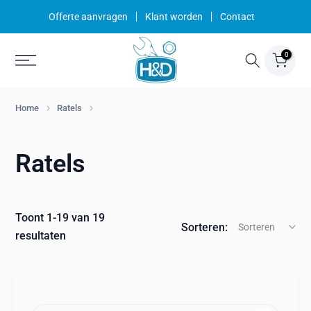
Ga
Offerte aanvragen
Klant worden
Contact
naar
inhoud
0
Home
Ratels
Ratels
Toont 1-19 van 19
Sorteren:
Sorteren
resultaten