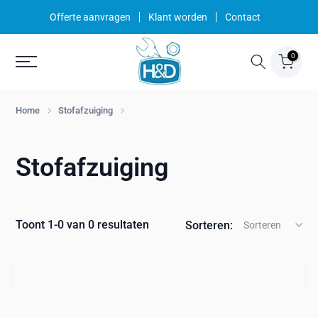
Ga
Offerte aanvragen
Klant worden
Contact
naar
inhoud
0
Home
Stofafzuiging
Stofafzuiging
Toont 1-0 van 0 resultaten
Sorteren:
Sorteren